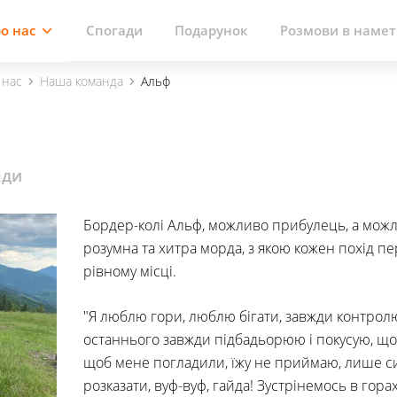
Спогади
Подарунок
Розмови в намет
о нас
 нас
Наша команда
Альф
нди
Бордер-колі Альф, можливо прибулець, а мож
розумна та хитра морда, з якою кожен похід п
рівному місці.
"Я люблю гори, люблю бігати, завжди контролю
останнього завжди підбадьорюю і покусую, що
щоб мене погладили, їжу не приймаю, лише си
розказати, вуф-вуф, гайда! Зустрінемось в горах