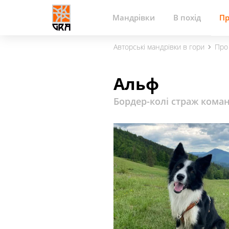
Мандрівки
В похід
Пр
Авторські мандрівки в гори
Про
Альф
Бордер-колі страж кома