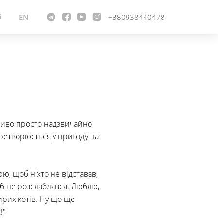
і
EN
+380938440478
ливо просто надзвичайно
еретворюється у пригоду на
ю, щоб ніхто не відставав,
б не розслаблявся. Люблю,
рих котів. Ну що ще
!"