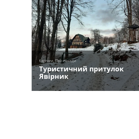
Карпати
Про походи
Туристичний притулок
Явірник