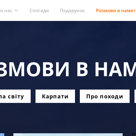
Спогади
Подарунок
Розмови в намет
о нас
ЗМОВИ В НАМ
а світу
Карпати
Про походи