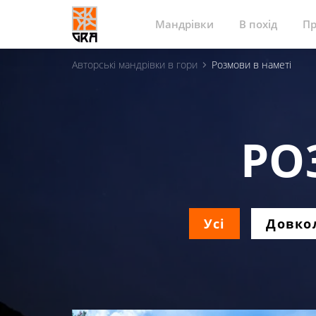
Мандрівки
В похід
Пр
Авторські мандрівки в гори
Розмови в наметі
РО
Усі
Довкол