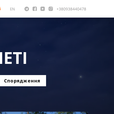
і
EN
+380938440478
ЕТІ
Спорядження