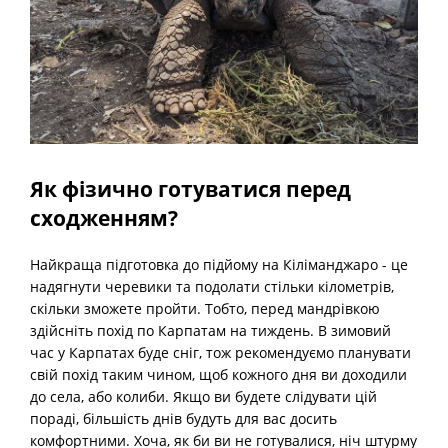
Як фізично готуватися перед
сходженням?
Найкраща підготовка до підйому на Кіліманджаро - це
надягнути черевики та подолати стільки кілометрів,
скільки зможете пройти. Тобто, перед мандрівкою
здійсніть похід по Карпатам на тиждень. В зимовий
час у Карпатах буде сніг, тож рекомендуємо планувати
свій похід таким чином, щоб кожного дня ви доходили
до села, або колиби. Якщо ви будете слідувати цій
пораді, більшість днів будуть для вас досить
комфортними. Хоча, як би ви не готувалися, ніч штурму