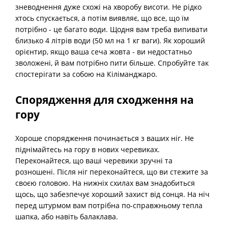
зневоднення дуже схожі на хворобу висоти. Не рідко
хтось спускається, а потім виявляє, що все, що їм
потрібно - це багато води. Щодня вам треба випивати
близько 4 літрів води (50 мл на 1 кг ваги). Як хороший
орієнтир, якщо ваша сеча жовта - ви недостатньо
зволожені, й вам потрібно пити більше. Спробуйте так
спостерігати за собою на Кіліманджаро.
Спорядження для сходження на
гору
Хороше спорядження починається з ваших ніг. Не
піднімайтесь на гору в нових черевиках.
Переконайтеся, що ваші черевики зручні та
розношені. Після ніг переконайтеся, що ви стежите за
своєю головою. На нижніх схилах вам знадобиться
щось, що забезпечує хороший захист від сонця. На ніч
перед штурмом вам потрібна по-справжньому тепла
шапка, або навіть балаклава.