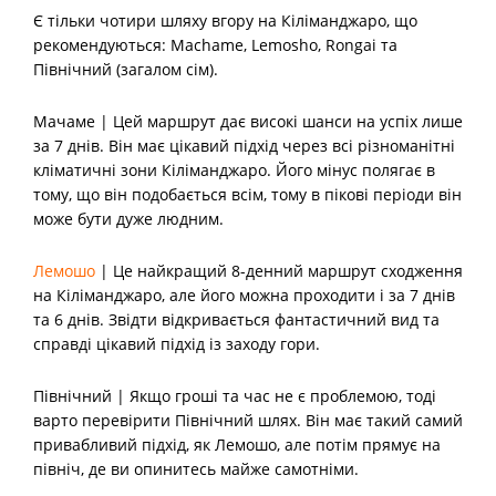
Є тільки чотири шляху вгору на Кіліманджаро, що
рекомендуються: Machame, Lemosho, Rongai та
Північний (загалом сім).
Мачаме | Цей маршрут дає високі шанси на успіх лише
за 7 днів. Він має цікавий підхід через всі різноманітні
кліматичні зони Кіліманджаро. Його мінус полягає в
тому, що він подобається всім, тому в пікові періоди він
може бути дуже людним.
Лемошо
| Це найкращий 8-денний маршрут сходження
на Кіліманджаро, але його можна проходити і за 7 днів
та 6 днів. Звідти відкривається фантастичний вид та
справді цікавий підхід із заходу гори.
Північний | Якщо гроші та час не є проблемою, тоді
варто перевірити Північний шлях. Він має такий самий
привабливий підхід, як Лемошо, але потім прямує на
північ, де ви опинитесь майже самотніми.