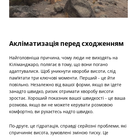
Акліматизація перед сходженням
Найголовніша причина, чому люди не виходять на
Кіліманджаро, полягає в тому, що вони погано
адаптувалися. Щоб уникнути хвороби висоти, слід
пам’ятати три ключові моменти. Перший - це йти
повільно. Незалежно від вашої форми, якщо ви їдете
занадто швидко, ризик отримати хворобу висоти
зростає. Хороший показник вашої швидкості - це ваша
розмова, якщо ви не можете керувати розмовою
комфортно, ви рухаєтесь надто швидко.
По-друге, це гідратація, справді серйозні проблеми, які
спричиняє висота, зумовлені зміною тиску. Це