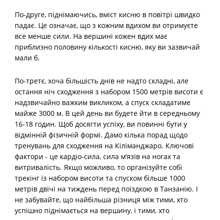
По-друге, піднімаючись, вміст кисню в повітрі швидко
падає. Це означає, що з кожним вдихом ви отримуєте
все менше сили. На вершині кожен вдих має
приблизно половину кількості кисню, яку ви зазвичай
мали б.
По-третє, хоча більшість днів не надто складні, але
остання ніч сходження з набором 1500 метрів висоти є
надзвичайно важким викликом, а спуск складатиме
майже 3000 м. В цей день ви будете йти в середньому
16-18 годин. Щоб досягти успіху, ви повинні бути у
відмінній фізичній формі. Дамо кілька порад щодо
тренувань для сходження на Кіліманджаро. Ключові
фактори - це кардіо-сила, сила м’язів на ногах та
витривалість. Якщо можливо, то організуйте собі
трекінг із набором висоти та спуском більше 1000
метрів двічі на тиждень перед поїздкою в Танзанію. І
не забувайте, що найбільша різниця між тими, хто
успішно піднімається на вершину, і тими, хто