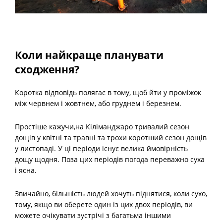
Коли найкраще планувати
сходження?
Коротка відповідь полягає в тому, щоб йти у проміжок
між червнем і жовтнем, або груднем і березнем.
Простіше кажучи,на Кіліманджаро тривалий сезон
дощів у квітні та травні та трохи коротший сезон дощів
у листопаді. У ці періоди існує велика ймовірність
дощу щодня. Поза цих періодів погода переважно суха
і ясна.
Звичайно, більшість людей хочуть піднятися, коли сухо,
тому, якщо ви оберете один із цих двох періодів, ви
можете очікувати зустрічі з багатьма іншими