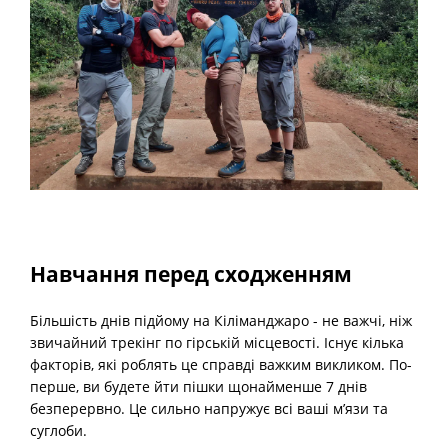
Навчання перед сходженням
Більшість днів підйому на Кіліманджаро - не важчі, ніж
звичайний трекінг по гірській місцевості. Існує кілька
факторів, які роблять це справді важким викликом. По-
перше, ви будете йти пішки щонайменше 7 днів
безперервно. Це сильно напружує всі ваші м’язи та
суглоби.