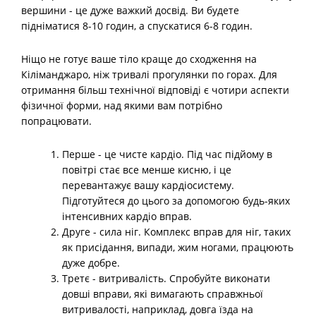
вершини - це дуже важкий досвід. Ви будете
підніматися 8-10 годин, а спускатися 6-8 годин.
Ніщо не готує ваше тіло краще до сходження на
Кіліманджаро, ніж тривалі прогулянки по горах. Для
отримання більш технічної відповіді є чотири аспекти
фізичної форми, над якими вам потрібно
попрацювати.
Перше - це чисте кардіо. Під час підйому в
повітрі стає все менше кисню, і це
перевантажує вашу кардіосистему.
Підготуйтеся до цього за допомогою будь-яких
інтенсивних кардіо вправ.
Друге - сила ніг. Комплекс вправ для ніг, таких
як присідання, випади, жим ногами, працюють
дуже добре.
Третє - витривалість. Спробуйте виконати
довші вправи, які вимагають справжньої
витривалості, наприклад, довга їзда на