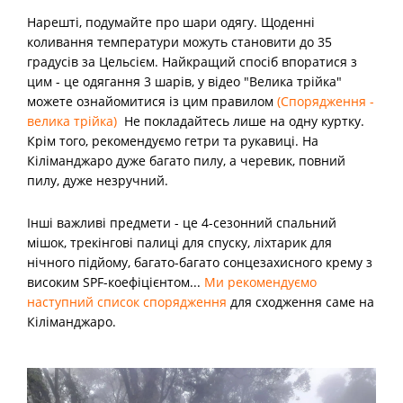
Нарешті, подумайте про шари одягу. Щоденні
коливання температури можуть становити до 35
градусів за Цельсієм. Найкращий спосіб впоратися з
цим - це одягання 3 шарів, у відео "Велика трійка"
можете ознайомитися із цим правилом
(Спорядження -
велика трійка)
Не покладайтесь лише на одну куртку.
Крім того, рекомендуємо гетри та рукавиці. На
Кіліманджаро дуже багато пилу, а черевик, повний
пилу, дуже незручний.
Інші важливі предмети - це 4-сезонний спальний
мішок, трекінгові палиці для спуску, ліхтарик для
нічного підйому, багато-багато сонцезахисного крему з
високим SPF-коефіцієнтом...
Ми рекомендуємо
наступний список спорядження
для сходження саме на
Кіліманджаро.