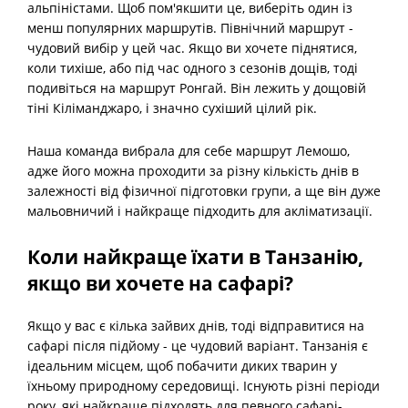
альпіністами. Щоб пом'якшити це, виберіть один із
менш популярних маршрутів. Північний маршрут -
чудовий вибір у цей час. Якщо ви хочете піднятися,
коли тихіше, або під час одного з сезонів дощів, тоді
подивіться на маршрут Ронгай. Він лежить у дощовій
тіні Кіліманджаро, і значно сухіший цілий рік.
Наша команда вибрала для себе маршрут Лемошо,
адже його можна проходити за різну кількість днів в
залежності від фізичної підготовки групи, а ще він дуже
мальовничий і найкраще підходить для акліматизації.
Коли найкраще їхати в Танзанію,
якщо ви хочете на сафарі?
Якщо у вас є кілька зайвих днів, тоді відправитися на
сафарі після підйому - це чудовий варіант. Танзанія є
ідеальним місцем, щоб побачити диких тварин у
їхньому природному середовищі. Існують різні періоди
року, які найкраще підходять для певного сафарі-