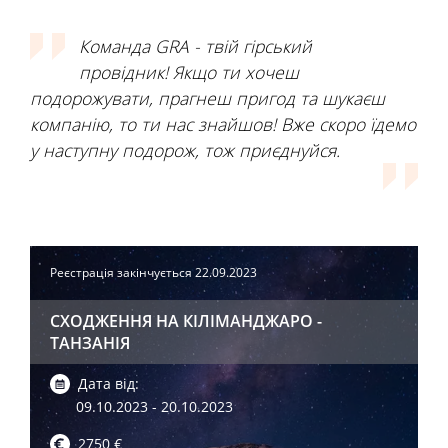
Команда GRA - твій гірський
провідник! Якщо ти хочеш
подорожувати, прагнеш пригод та шукаєш
компанію, то ти нас знайшов! Вже скоро їдемо
у наступну подорож, тож приєднуйся.
Реєстрація закінчується 22.09.2023
СХОДЖЕННЯ НА КІЛІМАНДЖАРО
-
ТАНЗАНІЯ
Дата від:
09.10.2023 - 20.10.2023
2750 €