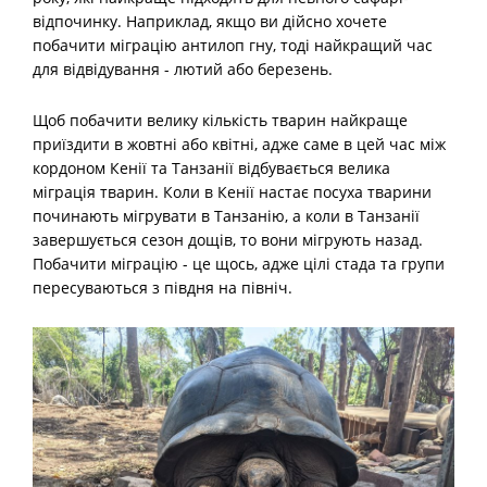
відпочинку. Наприклад, якщо ви дійсно хочете
побачити міграцію антилоп гну, тоді найкращий час
для відвідування - лютий або березень.
Щоб побачити велику кількість тварин найкраще
приїздити в жовтні або квітні, адже саме в цей час між
кордоном Кенії та Танзанії відбувається велика
міграція тварин. Коли в Кенії настає посуха тварини
починають мігрувати в Танзанію, а коли в Танзанії
завершується сезон дощів, то вони мігрують назад.
Побачити міграцію - це щось, адже цілі стада та групи
пересуваються з півдня на північ.