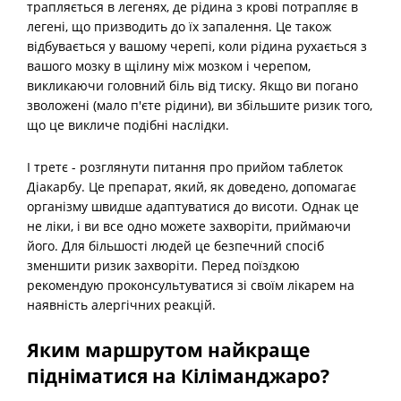
трапляється в легенях, де рідина з крові потрапляє в
легені, що призводить до їх запалення. Це також
відбувається у вашому черепі, коли рідина рухається з
вашого мозку в щілину між мозком і черепом,
викликаючи головний біль від тиску. Якщо ви погано
зволожені (мало п'єте рідини), ви збільшите ризик того,
що це викличе подібні наслідки.
І третє - розглянути питання про прийом таблеток
Діакарбу. Це препарат, який, як доведено, допомагає
організму швидше адаптуватися до висоти. Однак це
не ліки, і ви все одно можете захворіти, приймаючи
його. Для більшості людей це безпечний спосіб
зменшити ризик захворіти. Перед поїздкою
рекомендую проконсультуватися зі своїм лікарем на
наявність алергічних реакцій.
Яким маршрутом найкраще
підніматися на Кіліманджаро?