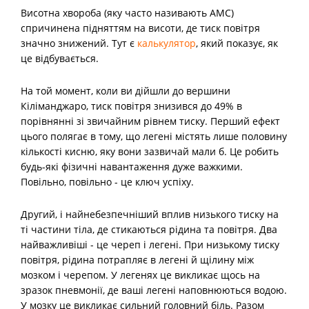
Висотна хвороба (яку часто називають АМС)
спричинена підняттям на висоти, де тиск повітря
значно знижений. Тут є
калькулятор
, який показує, як
це відбувається.
На той момент, коли ви дійшли до вершини
Кіліманджаро, тиск повітря знизився до 49% в
порівнянні зі звичайним рівнем тиску. Перший ефект
цього полягає в тому, що легені містять лише половину
кількості кисню, яку вони зазвичай мали б. Це робить
будь-які фізичні навантаження дуже важкими.
Повільно, повільно - це ключ успіху.
Другий, і найнебезпечніший вплив низького тиску на
ті частини тіла, де стикаються рідина та повітря. Два
найважливіші - це череп і легені. При низькому тиску
повітря, рідина потрапляє в легені й щілину між
мозком і черепом. У легенях це викликає щось на
зразок пневмонії, де ваші легені наповнюються водою.
У мозку це викликає сильний головний біль. Разом