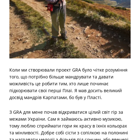
Коли ми створювали проект GRA було чітке розуміння
того, що потрібно більше мандрувати та давати
можливість це робити тим, хто лише починає
підкорювати свої перші Плаї. Я мав досить великий
досвід мандрів Карпатами, бо був у Пласті.
З GRA для мене почав відкриватися цілий світ гір за
межами України. Сам я займаюсь активно музикою,
тому люблю сприймати гори як красу в їхніх кольорах
та мінливості. Добре собі сісти з сопілкою на полонині
та награвати мелодії з фільмів під сонцем, або ввечері