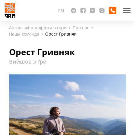
EN
Авторські мандрівки в гори
Про нас
Наша команда
Орест Гривняк
Орест Гривняк
Вийшов з ґри